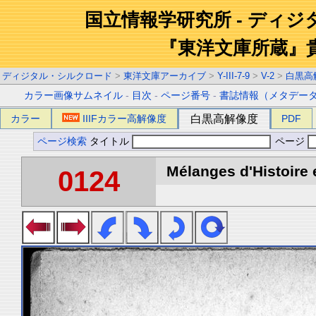
国立情報学研究所 - ディ
『東洋文庫所蔵』
ディジタル・シルクロード
>
東洋文庫アーカイブ
>
Y-III-7-9
>
V-2
>
白黒高
カラー画像サムネイル
-
目次
-
ページ番号
-
書誌情報（メタデー
カラー
IIIFカラー高解像度
白黒高解像度
PDF
ページ検索
タイトル
ページ
Mélanges d'Histoire 
0124