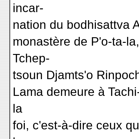
incar-
nation du bodhisattva A
monastère de P'o-ta-la,
Tchep-
tsoun Djamts'o Rinpoch
Lama demeure à Tachi-
la
foi, c'est-à-dire ceux q