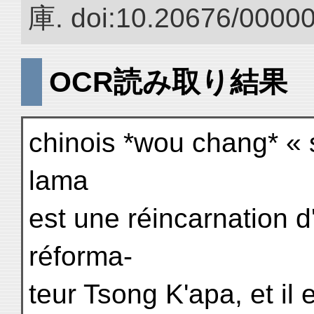
庫. doi:10.20676/0000
OCR読み取り結果
chinois *wou chang* « 
lama
est une réincarnation d
réforma-
teur Tsong K'apa, et i