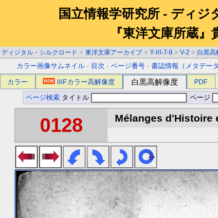
国立情報学研究所 - ディ
『東洋文庫所蔵』
ディジタル・シルクロード
>
東洋文庫アーカイブ
>
Y-III-7-9
>
V-2
>
白黒高
カラー画像サムネイル
-
目次
-
ページ番号
-
書誌情報（メタデー
カラー
IIIFカラー高解像度
白黒高解像度
PDF
ページ検索
タイトル
ページ
Mélanges d'Histoire 
0128