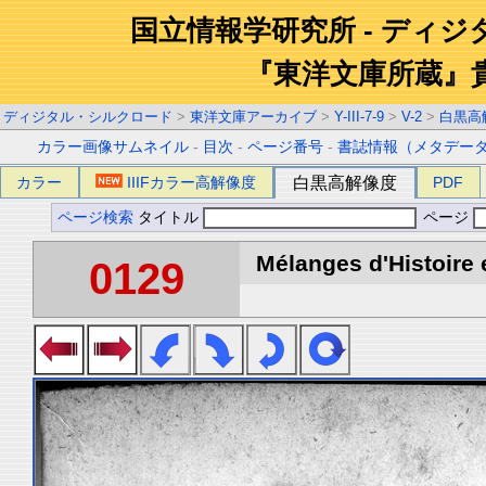
国立情報学研究所 - ディ
『東洋文庫所蔵』
ディジタル・シルクロード
>
東洋文庫アーカイブ
>
Y-III-7-9
>
V-2
>
白黒高
カラー画像サムネイル
-
目次
-
ページ番号
-
書誌情報（メタデー
カラー
IIIFカラー高解像度
白黒高解像度
PDF
ページ検索
タイトル
ページ
Mélanges d'Histoire 
0129