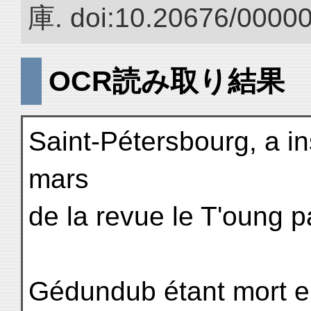
庫. doi:10.20676/0000
OCR読み取り結果
Saint-Pétersbourg, a i
mars
de la revue le T'oung p
Gédundub étant mort en