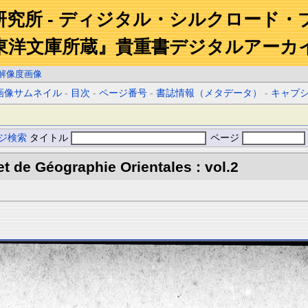
研究所 - ディジタル・シルクロード・
東洋文庫所蔵』貴重書デジタルアーカ
解像度画像
画像サムネイル
-
目次
-
ページ番号
-
書誌情報（メタデータ）
-
キャプ
ジ検索
タイトル
ページ
et de Géographie Orientales : vol.2