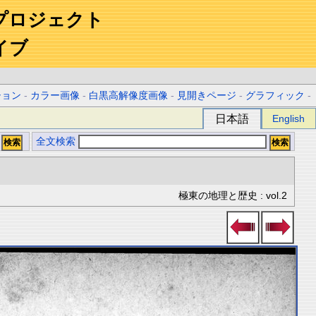
プロジェクト
イブ
ション
-
カラー画像
-
白黒高解像度画像
-
見開きページ
-
グラフィック
-
日本語
English
全文検索
極東の地理と歴史 : vol.2