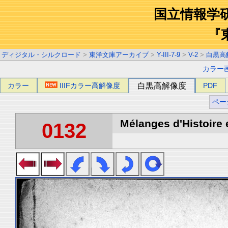
国立情報学
『
ディジタル・シルクロード
>
東洋文庫アーカイブ
>
Y-III-7-9
>
V-2
>
白黒高
カラー
カラー
IIIFカラー高解像度
白黒高解像度
PDF
ペー
Mélanges d'Histoire 
0132