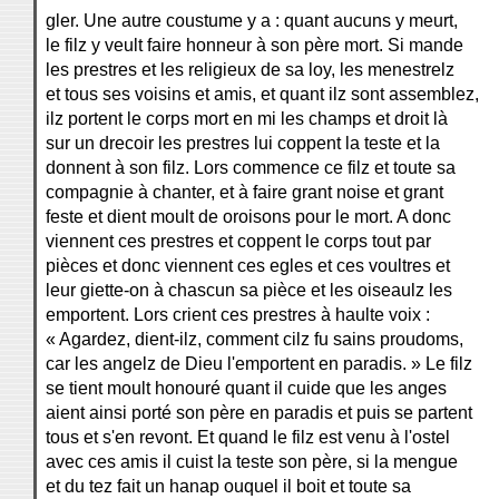
gler. Une autre coustume y a : quant aucuns y meurt,
le filz y veult faire honneur à son père mort. Si mande
les prestres et les religieux de sa loy, les menestrelz
et tous ses voisins et amis, et quant ilz sont assemblez,
ilz portent le corps mort en mi les champs et droit là
sur un drecoir les prestres lui coppent la teste et la
donnent à son filz. Lors commence ce filz et toute sa
compagnie à chanter, et à faire grant noise et grant
feste et dient moult de oroisons pour le mort. A donc
viennent ces prestres et coppent le corps tout par
pièces et donc viennent ces egles et ces voultres et
leur giette-on à chascun sa pièce et les oiseaulz les
emportent. Lors crient ces prestres à haulte voix :
« Agardez, dient-ilz, comment cilz fu sains proudoms,
car les angelz de Dieu l'emportent en paradis. » Le filz
se tient moult honouré quant il cuide que les anges
aient ainsi porté son père en paradis et puis se partent
tous et s'en revont. Et quand le filz est venu à l'ostel
avec ces amis il cuist la teste son père, si la mengue
et du tez fait un hanap ouquel il boit et toute sa