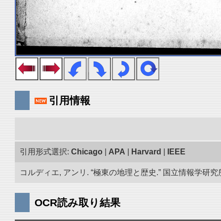
引用情報
引用形式選択:
Chicago
|
APA
|
Harvard
|
IEEE
コルディエ, アンリ. “極東の地理と歴史.” 国立情報学研究所「
OCR読み取り結果