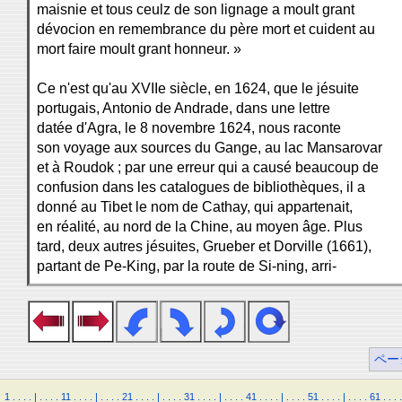
maisnie et tous ceulz de son lignage a moult grant
dévocion en remembrance du père mort et cuident au
mort faire moult grant honneur. »
Ce n'est qu'au XVIIe siècle, en 1624, que le jésuite
portugais, Antonio de Andrade, dans une lettre
datée d'Agra, le 8 novembre 1624, nous raconte
son voyage aux sources du Gange, au lac Mansarovar
et à Roudok ; par une erreur qui a causé beaucoup de
confusion dans les catalogues de bibliothèques, il a
donné au Tibet le nom de Cathay, qui appartenait,
en réalité, au nord de la Chine, au moyen âge. Plus
tard, deux autres jésuites, Grueber et Dorville (1661),
partant de Pe-King, par la route de Si-ning, arri-
ペー
1
.
.
.
.
|
.
.
.
.
11
.
.
.
.
|
.
.
.
.
21
.
.
.
.
|
.
.
.
.
31
.
.
.
.
|
.
.
.
.
41
.
.
.
.
|
.
.
.
.
51
.
.
.
.
|
.
.
.
.
61
.
.
.
.