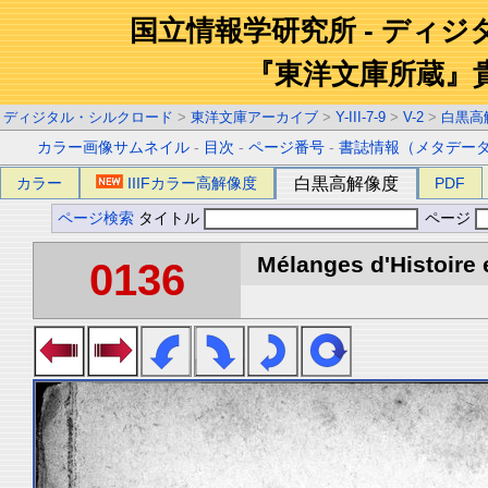
国立情報学研究所 - ディ
『東洋文庫所蔵』
ディジタル・シルクロード
>
東洋文庫アーカイブ
>
Y-III-7-9
>
V-2
>
白黒高
カラー画像サムネイル
-
目次
-
ページ番号
-
書誌情報（メタデー
カラー
IIIFカラー高解像度
白黒高解像度
PDF
ページ検索
タイトル
ページ
Mélanges d'Histoire 
0136