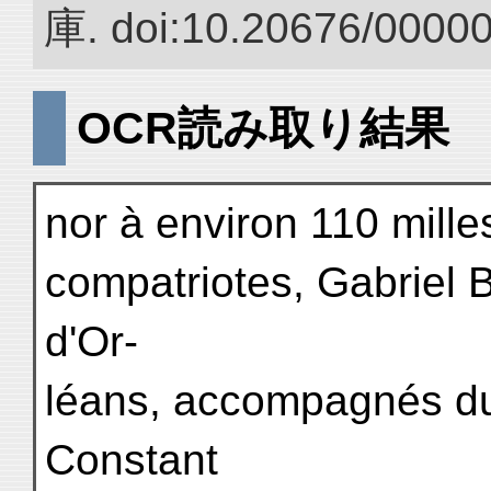
庫. doi:10.20676/0000
OCR読み取り結果
nor à environ 110 mille
compatriotes, Gabriel B
d'Or-
léans, accompagnés du
Constant