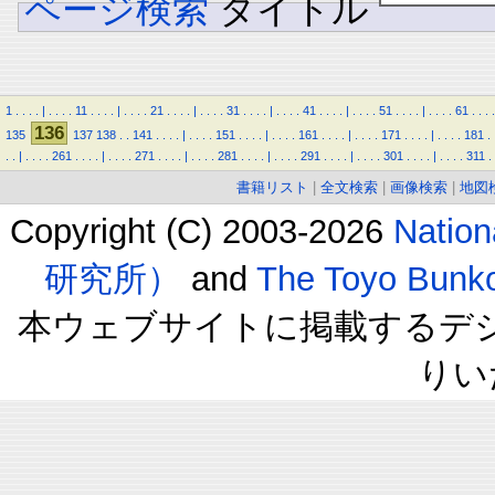
ページ検索
タイトル
1
.
.
.
.
|
.
.
.
.
11
.
.
.
.
|
.
.
.
.
21
.
.
.
.
|
.
.
.
.
31
.
.
.
.
|
.
.
.
.
41
.
.
.
.
|
.
.
.
.
51
.
.
.
.
|
.
.
.
.
61
.
.
.
.
136
135
137
138
.
.
141
.
.
.
.
|
.
.
.
.
151
.
.
.
.
|
.
.
.
.
161
.
.
.
.
|
.
.
.
.
171
.
.
.
.
|
.
.
.
.
181
.
.
.
|
.
.
.
.
261
.
.
.
.
|
.
.
.
.
271
.
.
.
.
|
.
.
.
.
281
.
.
.
.
|
.
.
.
.
291
.
.
.
.
|
.
.
.
.
301
.
.
.
.
|
.
.
.
.
311
.
書籍リスト
|
全文検索
|
画像検索
|
地図
Copyright (C) 2003-2026
Natio
研究所）
and
The Toyo B
本ウェブサイトに掲載するデ
りい