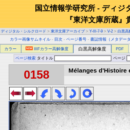
国立情報学研究所 - ディ
『東洋文庫所蔵』
ディジタル・シルクロード
>
東洋文庫アーカイブ
>
Y-III-7-9
>
V-2
>
白黒高
カラー画像サムネイル
-
目次
-
ページ番号
-
書誌情報（メタデー
カラー
IIIFカラー高解像度
白黒高解像度
PDF
ページ検索
タイトル
ページ
Mélanges d'Histoire 
0158