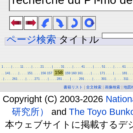
ページ検索
タイトル
1
.
.
.
.
|
.
.
.
.
11
.
.
.
.
|
.
.
.
.
21
.
.
.
.
|
.
.
.
.
31
.
.
.
.
|
.
.
.
.
41
.
.
.
.
|
.
.
.
.
51
.
.
.
.
|
.
.
.
.
61
.
.
.
.
158
.
.
141
.
.
.
.
|
.
.
.
.
151
.
.
.
.
156
157
159
160
161
.
.
.
.
|
.
.
.
.
171
.
.
.
.
|
.
.
.
.
181
.
.
.
.
|
.
.
.
.
261
.
.
.
.
|
.
.
.
.
271
.
.
.
.
|
.
.
.
.
281
.
.
.
.
|
.
.
.
.
291
.
.
.
.
|
.
.
.
.
301
.
.
.
.
|
.
.
.
.
311
.
.
書籍リスト
|
全文検索
|
画像検索
|
地図
Copyright (C) 2003-2026
Natio
研究所）
and
The Toyo B
本ウェブサイトに掲載するデ