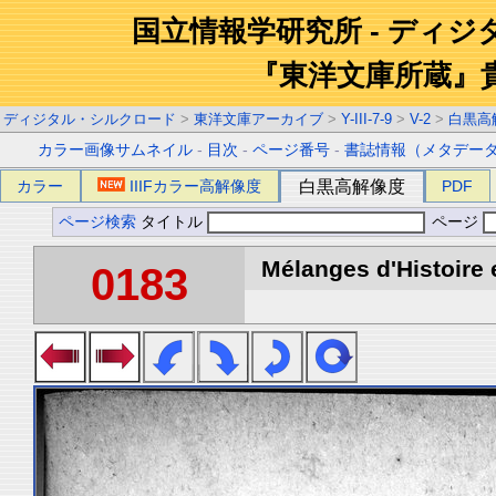
国立情報学研究所 - ディ
『東洋文庫所蔵』
ディジタル・シルクロード
>
東洋文庫アーカイブ
>
Y-III-7-9
>
V-2
>
白黒高
カラー画像サムネイル
-
目次
-
ページ番号
-
書誌情報（メタデー
カラー
IIIFカラー高解像度
白黒高解像度
PDF
ページ検索
タイトル
ページ
Mélanges d'Histoire 
0183