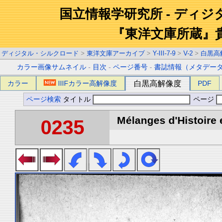
国立情報学研究所 - ディ
『東洋文庫所蔵』
ディジタル・シルクロード
>
東洋文庫アーカイブ
>
Y-III-7-9
>
V-2
>
白黒高
カラー画像サムネイル
-
目次
-
ページ番号
-
書誌情報（メタデー
カラー
IIIFカラー高解像度
白黒高解像度
PDF
ページ検索
タイトル
ページ
Mélanges d'Histoire 
0235