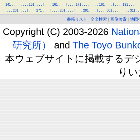
.
.
141
.
.
.
.
|
.
.
.
.
151
.
.
.
.
|
.
.
.
.
161
.
.
.
.
|
.
.
.
.
171
.
.
.
.
|
.
.
.
.
181
.
.
.
.
|
.
.
.
.
191
.
.
.
.
|
.
.
|
.
.
.
.
261
.
.
.
.
|
.
.
.
.
271
.
.
.
.
|
.
.
.
.
281
.
.
.
.
|
.
.
.
.
291
.
.
.
.
|
.
.
.
.
301
.
.
.
.
|
.
.
.
.
311
.
.
書籍リスト
|
全文検索
|
画像検索
|
地図
Copyright (C) 2003-2026
Natio
研究所）
and
The Toyo B
本ウェブサイトに掲載するデ
りい