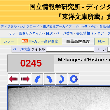
国立情報学研究所 - ディ
『東洋文庫所蔵』
ディジタル・シルクロード
>
東洋文庫アーカイブ
>
Y-III-7-9
>
V-2
>
白黒高
カラー画像サムネイル
-
目次
-
ページ番号
-
書誌情報（メタデー
カラー
IIIFカラー高解像度
白黒高解像度
PDF
ページ検索
タイトル
ページ
Mélanges d'Histoire 
0245