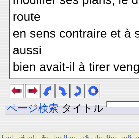
route
en sens contraire et à 
aussi
bien avait-il à tirer v
ページ検索
タイトル
1
.
.
.
.
|
.
.
.
.
11
.
.
.
.
|
.
.
.
.
21
.
.
.
.
|
.
.
.
.
31
.
.
.
.
|
.
.
.
.
41
.
.
.
.
|
.
.
.
.
51
.
.
.
.
|
.
.
.
.
61
.
.
.
.