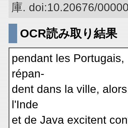
庫. doi:10.20676/0000
OCR読み取り結果
pendant les Portugais, 
répan-
dent dans la ville, alo
l'Inde
et de Java excitent co