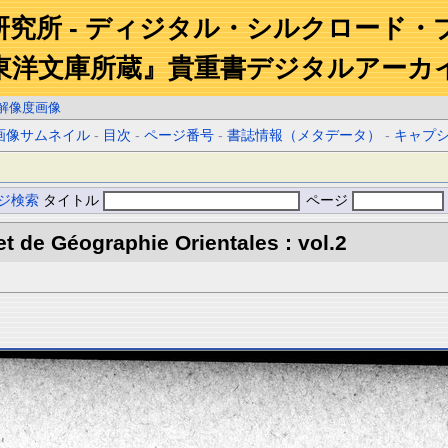
研究所 - ディジタル・シルクロード・
東洋文庫所蔵』貴重書デジタルアーカ
解像度画像
画像サムネイル
-
目次
-
ページ番号
-
書誌情報（メタデータ）
-
キャプ
ジ検索
タイトル
ページ
et de Géographie Orientales : vol.2