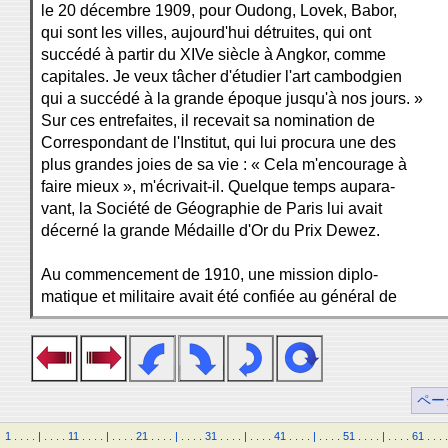
le 20 décembre 1909, pour Oudong, Lovek, Babor,
qui sont les villes, aujourd'hui détruites, qui ont
succédé à partir du XIVe siècle à Angkor, comme
capitales. Je veux tâcher d'étudier l'art cambodgien
qui a succédé à la grande époque jusqu'à nos jours. »
Sur ces entrefaites, il recevait sa nomination de
Correspondant de l'Institut, qui lui procura une des
plus grandes joies de sa vie : « Cela m'encourage à
faire mieux », m'écrivait-il. Quelque temps aupara-
vant, la Société de Géographie de Paris lui avait
décerné la grande Médaille d'Or du Prix Dewez.
Au commencement de 1910, une mission diplo-
matique et militaire avait été confiée au général de
ペー
1
.
.
.
.
|
.
.
.
.
11
.
.
.
.
|
.
.
.
.
21
.
.
.
.
|
.
.
.
.
31
.
.
.
.
|
.
.
.
.
41
.
.
.
.
|
.
.
.
.
51
.
.
.
.
|
.
.
.
.
61
.
.
.
.