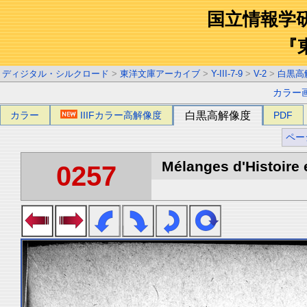
国立情報学
『
ディジタル・シルクロード
>
東洋文庫アーカイブ
>
Y-III-7-9
>
V-2
>
白黒高
カラー
カラー
IIIFカラー高解像度
白黒高解像度
PDF
ペー
Mélanges d'Histoire 
0257