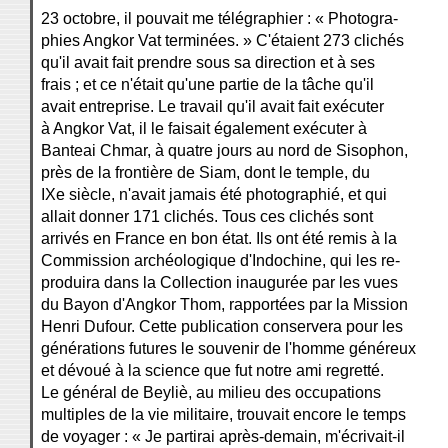
23 octobre, il pouvait me télégraphier : « Photogra-
phies Angkor Vat terminées. » C'étaient 273 clichés
qu'il avait fait prendre sous sa direction et à ses
frais ; et ce n'était qu'une partie de la tâche qu'il
avait entreprise. Le travail qu'il avait fait exécuter
à Angkor Vat, il le faisait également exécuter à
Banteai Chmar, à quatre jours au nord de Sisophon,
près de la frontière de Siam, dont le temple, du
IXe siècle, n'avait jamais été photographié, et qui
allait donner 171 clichés. Tous ces clichés sont
arrivés en France en bon état. Ils ont été remis à la
Commission archéologique d'Indochine, qui les re-
produira dans la Collection inaugurée par les vues
du Bayon d'Angkor Thom, rapportées par la Mission
Henri Dufour. Cette publication conservera pour les
générations futures le souvenir de l'homme généreux
et dévoué à la science que fut notre ami regretté.
Le général de Beyliè, au milieu des occupations
multiples de la vie militaire, trouvait encore le temps
de voyager : « Je partirai après-demain, m'écrivait-il