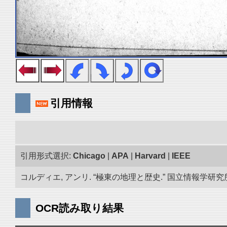
引用情報
引用形式選択:
Chicago
|
APA
|
Harvard
|
IEEE
コルディエ, アンリ. “極東の地理と歴史.” 国立情報学研究所「
OCR読み取り結果