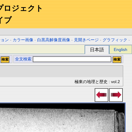
プロジェクト
イブ
ション
-
カラー画像
-
白黒高解像度画像
-
見開きページ
-
グラフィック
-
日本語
English
全文検索
極東の地理と歴史 : vol.2