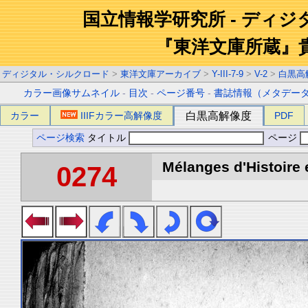
国立情報学研究所 - ディ
『東洋文庫所蔵』
ディジタル・シルクロード
>
東洋文庫アーカイブ
>
Y-III-7-9
>
V-2
>
白黒高
カラー画像サムネイル
-
目次
-
ページ番号
-
書誌情報（メタデー
カラー
IIIFカラー高解像度
白黒高解像度
PDF
ページ検索
タイトル
ページ
Mélanges d'Histoire 
0274