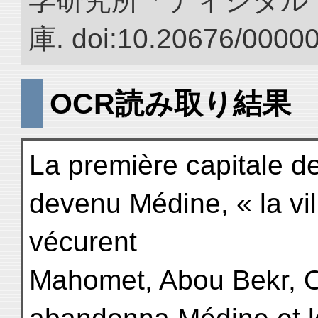
学研究所「ディジタル
庫. doi:10.20676/0000
OCR読み取り結果
La première capitale de
devenu Médine, « la vi
vécurent
Mahomet, Abou Bekr, O