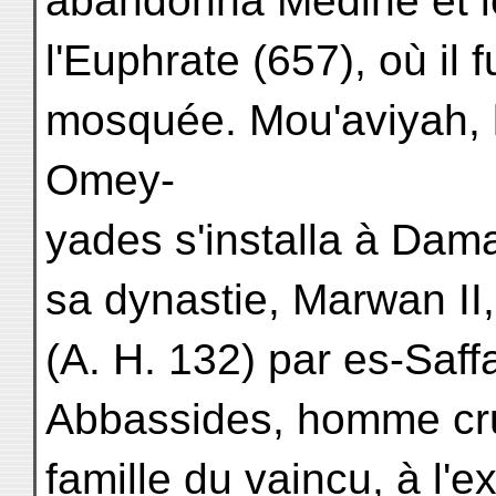
abandonna Médine et l
l'Euphrate (657), où il
mosquée. Mou'aviyah, l
Omey-
yades s'installa à Dama
sa dynastie, Marwan II,
(A. H. 132) par es-Saff
Abbassides, homme cruel
famille du vaincu, à l'e