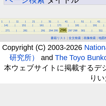
1
.
.
.
.
|
.
.
.
.
11
.
.
.
.
|
.
.
.
.
21
.
.
.
.
|
.
.
.
.
31
.
.
.
.
|
.
.
.
.
41
.
.
.
.
|
.
.
.
.
51
.
.
.
.
|
.
.
.
.
61
.
.
.
.
.
.
141
.
.
.
.
|
.
.
.
.
151
.
.
.
.
|
.
.
.
.
161
.
.
.
.
|
.
.
.
.
171
.
.
.
.
|
.
.
.
.
181
.
.
.
.
|
.
.
.
.
191
.
.
.
.
|
.
296
.
.
.
271
.
.
.
.
|
.
.
.
.
281
.
.
.
.
|
.
.
.
.
291
.
.
294
295
297
298
.
.
301
.
.
.
.
|
.
.
.
.
311
.
.
書籍リスト
|
全文検索
|
画像検索
|
地図
Copyright (C) 2003-2026
Natio
研究所）
and
The Toyo B
本ウェブサイトに掲載するデ
りい