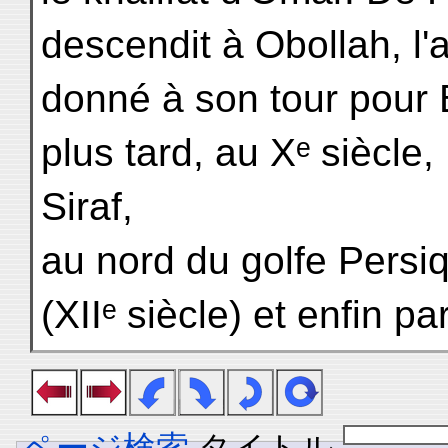
descendit à Obollah, l
donné à son tour pour 
plus tard, au Xᵉ siècle
Siraf,
au nord du golfe Persiqu
(XIIᵉ siècle) et enfin p
ページ検索
タイトル