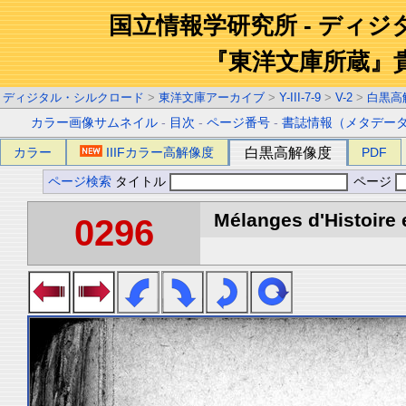
国立情報学研究所 - ディ
『東洋文庫所蔵』
ディジタル・シルクロード
>
東洋文庫アーカイブ
>
Y-III-7-9
>
V-2
>
白黒高
カラー画像サムネイル
-
目次
-
ページ番号
-
書誌情報（メタデー
カラー
IIIFカラー高解像度
白黒高解像度
PDF
ページ検索
タイトル
ページ
Mélanges d'Histoire 
0296