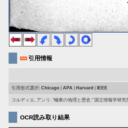
引用情報
引用形式選択:
Chicago
|
APA
|
Harvard
|
IEEE
コルディエ, アンリ. “極東の地理と歴史.” 国立情報学研究所「
OCR読み取り結果