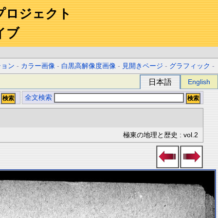
プロジェクト
イブ
ション
-
カラー画像
-
白黒高解像度画像
-
見開きページ
-
グラフィック
-
日本語
English
全文検索
極東の地理と歴史 : vol.2