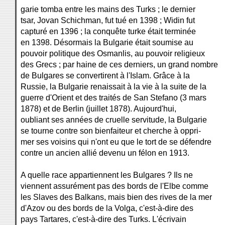
garie tomba entre les mains des Turks ; le dernier
tsar, Jovan Schichman, fut tué en 1398 ; Widin fut
capturé en 1396 ; la conquête turke était terminée
en 1398. Désormais la Bulgarie était soumise au
pouvoir politique des Osmanlis, au pouvoir religieux
des Grecs ; par haine de ces derniers, un grand nombre
de Bulgares se convertirent à l'Islam. Grâce à la
Russie, la Bulgarie renaissait à la vie à la suite de la
guerre d'Orient et des traités de San Stefano (3 mars
1878) et de Berlin (juillet 1878). Aujourd'hui,
oubliant ses années de cruelle servitude, la Bulgarie
se tourne contre son bienfaiteur et cherche à oppri-
mer ses voisins qui n'ont eu que le tort de se défendre
contre un ancien allié devenu un félon en 1913.
A quelle race appartiennent les Bulgares ? Ils ne
viennent assurément pas des bords de l'Elbe comme
les Slaves des Balkans, mais bien des rives de la mer
d'Azov ou des bords de la Volga, c'est-à-dire des
pays Tartares, c'est-à-dire des Turks. L'écrivain