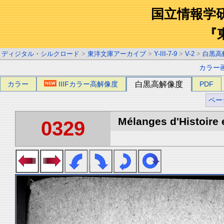
国立情報学
『
ディジタル・シルクロード
>
東洋文庫アーカイブ
>
Y-III-7-9
>
V-2
>
白黒高
カラー
カラー
IIIFカラー高解像度
白黒高解像度
PDF
ペー
Mélanges d'Histoire 
0329