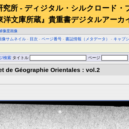
研究所 - ディジタル・シルクロード・
東洋文庫所蔵』貴重書デジタルアーカ
解像度画像
画像サムネイル
-
目次
-
ページ番号
-
書誌情報（メタデータ）
-
キャプ
ジ検索
タイトル
ページ
et de Géographie Orientales : vol.2