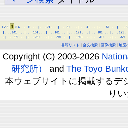
4
1
2
3
5
6
.
.
.
.
11
.
.
.
.
|
.
.
.
.
21
.
.
.
.
|
.
.
.
.
31
.
.
.
.
|
.
.
.
.
41
.
.
.
.
|
.
.
.
.
51
.
.
.
.
|
.
.
.
.
6
.
|
.
.
.
.
141
.
.
.
.
|
.
.
.
.
151
.
.
.
.
|
.
.
.
.
161
.
.
.
.
|
.
.
.
.
171
.
.
.
.
|
.
.
.
.
181
.
.
.
.
|
.
.
.
.
191
.
.
.
.
|
.
.
.
.
271
.
.
.
.
|
.
.
.
.
281
.
.
.
.
|
.
.
.
.
291
.
.
.
.
|
.
.
.
.
301
.
.
.
.
|
.
.
.
.
311
.
.
.
.
|
.
.
.
.
321
.
書籍リスト
|
全文検索
|
画像検索
|
地図
Copyright (C) 2003-2026
Natio
研究所）
and
The Toyo B
本ウェブサイトに掲載するデ
りい