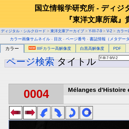
国立情報学研究所 - ディ
『東洋文庫所蔵』
ディジタル・シルクロード
>
東洋文庫アーカイブ
>
Y-III-7-9
>
V-2
>
カラー
カラー画像サムネイル
-
目次
-
ページ番号
-
書誌情報（メタデー
カラー
IIIFカラー高解像度
白黒高解像度
PDF
ページ検索
タイトル
Mélanges d'Histoire 
0004