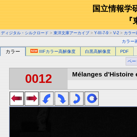
国立情報学
『
ディジタル・シルクロード
>
東洋文庫アーカイブ
>
Y-III-7-9
>
V-2
>
カラー
カラー
カラー
IIIFカラー高解像度
白黒高解像度
PDF
ペー
Mélanges d'Histoire 
0012