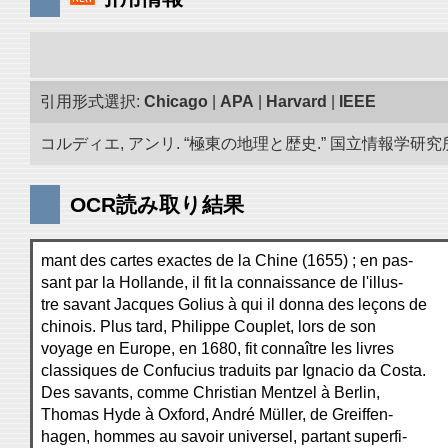
引用形式選択:
Chicago
|
APA
|
Harvard
|
IEEE
コルディエ, アンリ. “極東の地理と歴史.” 国立情報学研究所「
OCR読み取り結果
mant des cartes exactes de la Chine (1655) ; en pas-
sant par la Hollande, il fit la connaissance de l'illus-
tre savant Jacques Golius à qui il donna des leçons de
chinois. Plus tard, Philippe Couplet, lors de son
voyage en Europe, en 1680, fit connaître les livres
classiques de Confucius traduits par Ignacio da Costa.
Des savants, comme Christian Mentzel à Berlin,
Thomas Hyde à Oxford, André Müller, de Greiffen-
hagen, hommes au savoir universel, partant superfi-