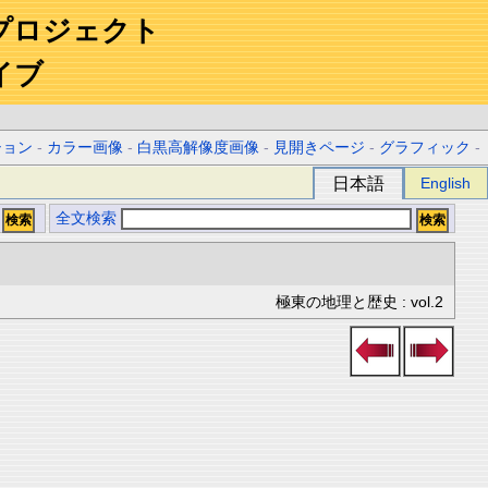
プロジェクト
イブ
ション
-
カラー画像
-
白黒高解像度画像
-
見開きページ
-
グラフィック
-
日本語
English
全文検索
極東の地理と歴史 : vol.2