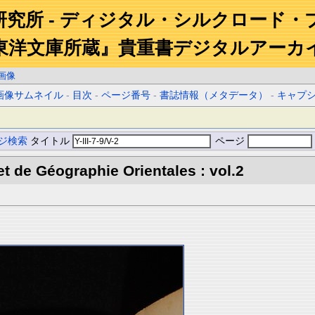
研究所 - ディジタル・シルクロード・
東洋文庫所蔵』貴重書デジタルアーカ
画像
画像サムネイル
-
目次
-
ページ番号
-
書誌情報（メタデータ）
-
キャプ
ジ検索
タイトル
ページ
et de Géographie Orientales : vol.2