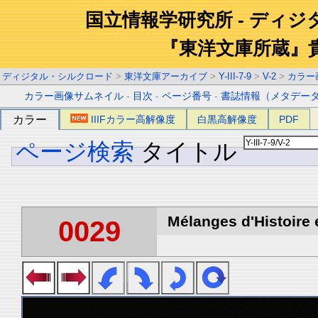
国立情報学研究所 - ディ
『東洋文庫所蔵』
ディジタル・シルクロード
>
東洋文庫アーカイブ
>
Y-III-7-9
>
V-2
>
カラー
カラー画像サムネイル
-
目次
-
ページ番号
-
書誌情報（メタデー
カラー
IIIFカラー高解像度
白黒高解像度
PDF
ページ検索
タイトル
Mélanges d'Histoire 
0029