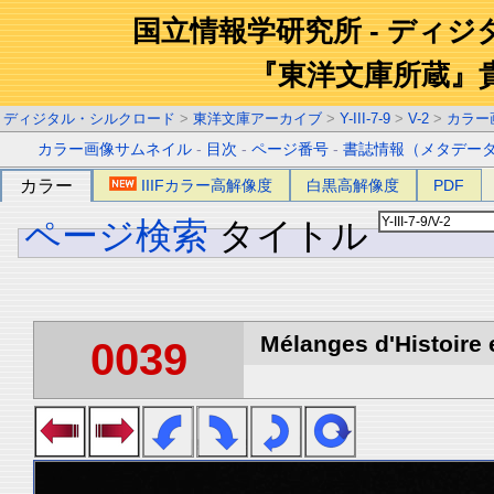
国立情報学研究所 - ディ
『東洋文庫所蔵』
ディジタル・シルクロード
>
東洋文庫アーカイブ
>
Y-III-7-9
>
V-2
>
カラー
カラー画像サムネイル
-
目次
-
ページ番号
-
書誌情報（メタデー
カラー
IIIFカラー高解像度
白黒高解像度
PDF
ページ検索
タイトル
Mélanges d'Histoire 
0039