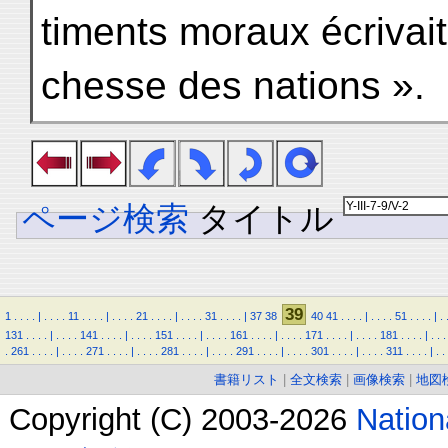
timents moraux écrivait
chesse des nations ».
ページ検索
タイトル
39
1
.
.
.
.
|
.
.
.
.
11
.
.
.
.
|
.
.
.
.
21
.
.
.
.
|
.
.
.
.
31
.
.
.
.
|
37
38
40
41
.
.
.
.
|
.
.
.
.
51
.
.
.
.
|
.
131
.
.
.
.
|
.
.
.
.
141
.
.
.
.
|
.
.
.
.
151
.
.
.
.
|
.
.
.
.
161
.
.
.
.
|
.
.
.
.
171
.
.
.
.
|
.
.
.
.
181
.
.
.
.
|
.
.
.
.
261
.
.
.
.
|
.
.
.
.
271
.
.
.
.
|
.
.
.
.
281
.
.
.
.
|
.
.
.
.
291
.
.
.
.
|
.
.
.
.
301
.
.
.
.
|
.
.
.
.
311
.
.
.
.
|
.
.
書籍リスト
|
全文検索
|
画像検索
|
地図
Copyright (C) 2003-2026
Natio