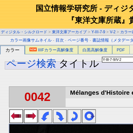
国立情報学研究所 - ディ
『東洋文庫所蔵』
ディジタル・シルクロード
>
東洋文庫アーカイブ
>
Y-III-7-9
>
V-2
>
カラー
カラー画像サムネイル
-
目次
-
ページ番号
-
書誌情報（メタデー
カラー
IIIFカラー高解像度
白黒高解像度
PDF
ページ検索
タイトル
Mélanges d'Histoire 
0042