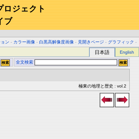
プロジェクト
イブ
ション
-
カラー画像
-
白黒高解像度画像
-
見開きページ
-
グラフィック
-
日本語
English
全文検索
極東の地理と歴史 : vol.2