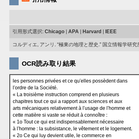
引用形式選択:
Chicago
|
APA
|
Harvard
|
IEEE
コルディエ, アンリ. “極東の地理と歴史.” 国立情報学研究所「
OCR読み取り結果
les personnes privées et ce qu'elles possèdent dans
l'ordre de la Société.
« La troisième instruction comprend en plusieurs
chapitres tout ce qui a rapport aux sciences et aux
arts mécaniques relativement à l'usage de l'homme et
cette matière si vaste se réduit à connoître :
« 1o Tout ce qui est indispensablement nécessaire
à l'homme : la subsistance, le vêtement et le logement.
« 2o Ce qui luy devient utile, le commerce en