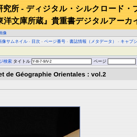
研究所 - ディジタル・シルクロード・
東洋文庫所蔵』貴重書デジタルアーカ
画像
画像サムネイル
-
目次
-
ページ番号
-
書誌情報（メタデータ）
-
キャプ
ジ検索
タイトル
ページ
et de Géographie Orientales : vol.2