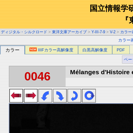
国立情報学
『
ディジタル・シルクロード
>
東洋文庫アーカイブ
>
Y-III-7-9
>
V-2
>
カラー
カラー
カラー
IIIFカラー高解像度
白黒高解像度
PDF
ペー
Mélanges d'Histoire 
0046