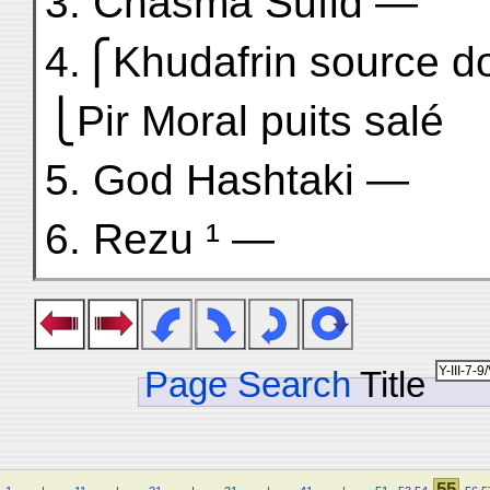
3. Chasma Sufid —
4.⎧Khudafrin source d
⎩Pir Moral puits salé
5. God Hashtaki —
6. Rezu ¹ —
Page Search
Title
55