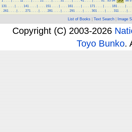
1
.
.
.
.
|
.
.
.
.
11
.
.
.
.
|
.
.
.
.
21
.
.
.
.
|
.
.
.
.
31
.
.
.
.
|
.
.
.
.
41
.
.
.
.
|
.
.
.
.
51
.
53
54
56
5
131
.
.
.
.
|
.
.
.
.
141
.
.
.
.
|
.
.
.
.
151
.
.
.
.
|
.
.
.
.
161
.
.
.
.
|
.
.
.
.
171
.
.
.
.
|
.
.
.
.
181
.
.
.
.
|
.
.
.
.
261
.
.
.
.
|
.
.
.
.
271
.
.
.
.
|
.
.
.
.
281
.
.
.
.
|
.
.
.
.
291
.
.
.
.
|
.
.
.
.
301
.
.
.
.
|
.
.
.
.
311
.
.
.
.
|
.
.
List of Books
|
Text Search
|
Image S
Copyright (C) 2003-2026
Nati
Toyo Bunko
.