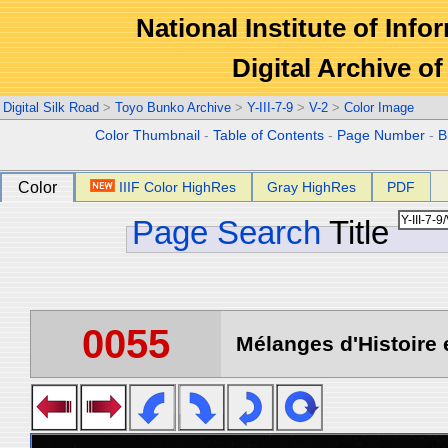
National Institute of Info
Digital Archive 
Digital Silk Road
>
Toyo Bunko Archive
>
Y-III-7-9
>
V-2
>
Color Image
Color Thumbnail
-
Table of Contents
-
Page Number
-
B
Color
IIIF Color HighRes
Gray HighRes
PDF
Page Search
Title
0055
Mélanges d'Histoire 