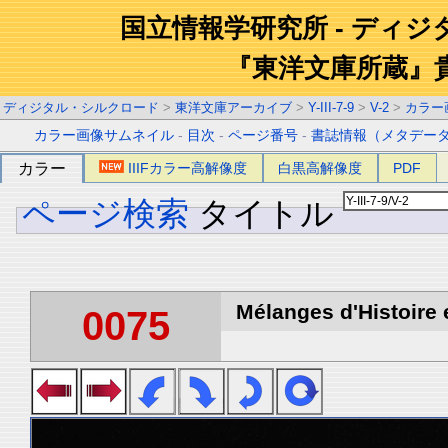
国立情報学研究所 - ディ
『東洋文庫所蔵』
ディジタル・シルクロード
>
東洋文庫アーカイブ
>
Y-III-7-9
>
V-2
>
カラー
カラー画像サムネイル
-
目次
-
ページ番号
-
書誌情報（メタデー
カラー
IIIFカラー高解像度
白黒高解像度
PDF
ページ検索
タイトル
Mélanges d'Histoire 
0075