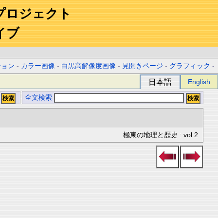
プロジェクト
イブ
ション
-
カラー画像
-
白黒高解像度画像
-
見開きページ
-
グラフィック
-
日本語
English
全文検索
極東の地理と歴史 : vol.2