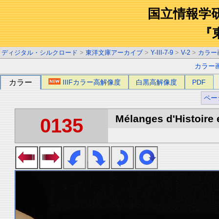
国立情報学
『
ディジタル・シルクロード
>
東洋文庫アーカイブ
>
Y-III-7-9
>
V-2
>
カラー
カラー
カラー
IIIFカラー高解像度
白黒高解像度
PDF
ペー
Mélanges d'Histoire 
0135