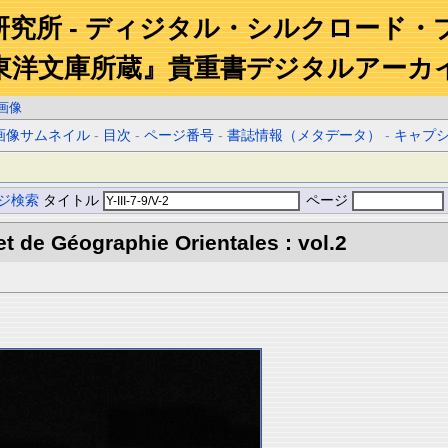
研究所 - ディジタル・シルクロード・
東洋文庫所蔵』貴重書デジタルアーカ
画像
画像サムネイル
-
目次
-
ページ番号
-
書誌情報（メタデータ）
-
キャプ
ジ検索
タイトル
ページ
et de Géographie Orientales : vol.2