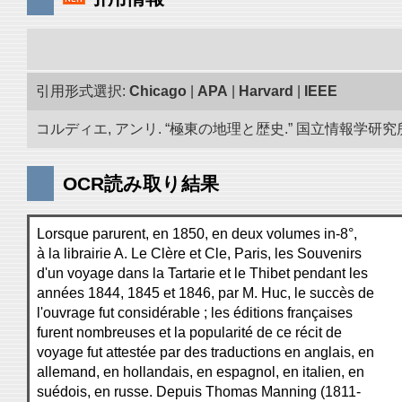
引用形式選択:
Chicago
|
APA
|
Harvard
|
IEEE
コルディエ, アンリ. “極東の地理と歴史.” 国立情報学研究所「
OCR読み取り結果
Lorsque parurent, en 1850, en deux volumes in-8°,
à la librairie A. Le Clère et Cle, Paris, les Souvenirs
d'un voyage dans la Tartarie et le Thibet pendant les
années 1844, 1845 et 1846, par M. Huc, le succès de
l'ouvrage fut considérable ; les éditions françaises
furent nombreuses et la popularité de ce récit de
voyage fut attestée par des traductions en anglais, en
allemand, en hollandais, en espagnol, en italien, en
suédois, en russe. Depuis Thomas Manning (1811-