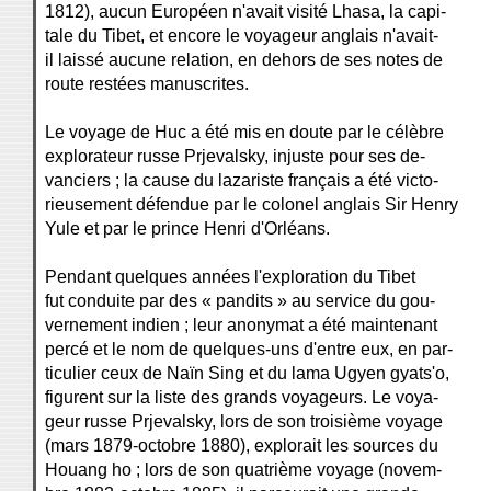
1812), aucun Européen n'avait visité Lhasa, la capi-
tale du Tibet, et encore le voyageur anglais n'avait-
il laissé aucune relation, en dehors de ses notes de
route restées manuscrites.
Le voyage de Huc a été mis en doute par le célèbre
explorateur russe Prjevalsky, injuste pour ses de-
vanciers ; la cause du lazariste français a été victo-
rieusement défendue par le colonel anglais Sir Henry
Yule et par le prince Henri d'Orléans.
Pendant quelques années l'exploration du Tibet
fut conduite par des « pandits » au service du gou-
vernement indien ; leur anonymat a été maintenant
percé et le nom de quelques-uns d'entre eux, en par-
ticulier ceux de Naïn Sing et du lama Ugyen gyats'o,
figurent sur la liste des grands voyageurs. Le voya-
geur russe Prjevalsky, lors de son troisième voyage
(mars 1879-octobre 1880), explorait les sources du
Houang ho ; lors de son quatrième voyage (novem-