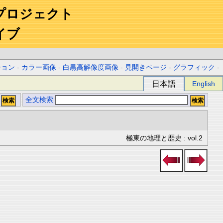
プロジェクト
イブ
ション
-
カラー画像
-
白黒高解像度画像
-
見開きページ
-
グラフィック
-
日本語
English
全文検索
極東の地理と歴史 : vol.2