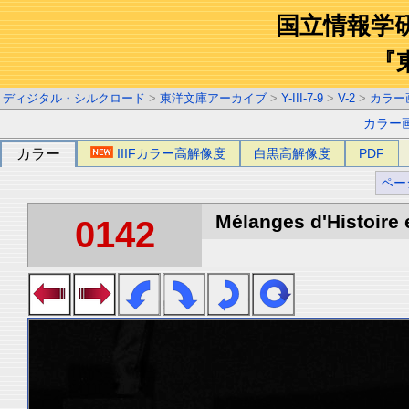
国立情報学
『
ディジタル・シルクロード
>
東洋文庫アーカイブ
>
Y-III-7-9
>
V-2
>
カラー
カラー
カラー
IIIFカラー高解像度
白黒高解像度
PDF
ペー
Mélanges d'Histoire 
0142