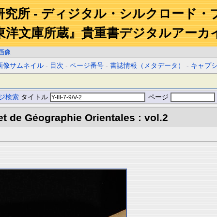
研究所 - ディジタル・シルクロード・
東洋文庫所蔵』貴重書デジタルアーカ
画像
画像サムネイル
-
目次
-
ページ番号
-
書誌情報（メタデータ）
-
キャプ
ジ検索
タイトル
ページ
et de Géographie Orientales : vol.2