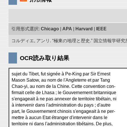
引用形式選択:
Chicago
|
APA
|
Harvard
|
IEEE
コルディエ, アンリ. “極東の地理と歴史.” 国立情報学研究所「
OCR読み取り結果
sujet du Tibet, fut signée à Pe-King par Sir Ernest
Mason Satow, au nom de l'Angleterre et par Tang
Chao-yi, au nom de la Chine. Cette convention con-
firmait celle de Lhasa ; le Gouvernement britannique
s'engageait à ne pas annexer de territoire tibétain, ni
à intervenir dans l'administration du pays ; d'autre
part, le Gouvernement chinois s'engageait à ne per-
mettre à aucun Etat étranger d'intervenir dans le
territoire ni dans l'administration tibétains. De plus,