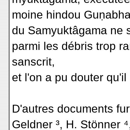
moine hindou Guṇabhadr
du Samyuktâgama ne s'
parmi les débris trop r
sanscrit,
et l'on a pu douter qu'i
D'autres documents fur
Geldner ³, H. Stönner ⁴