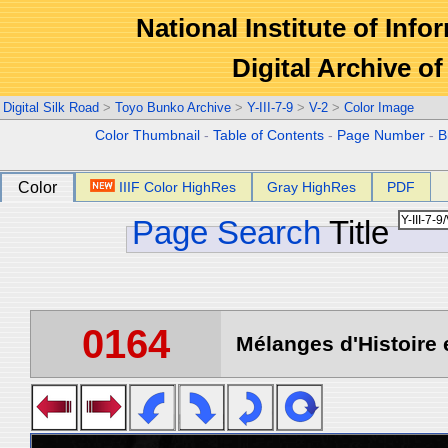
National Institute of Info
Digital Archive 
Digital Silk Road
>
Toyo Bunko Archive
>
Y-III-7-9
>
V-2
>
Color Image
Color Thumbnail
-
Table of Contents
-
Page Number
-
B
Color
IIIF Color HighRes
Gray HighRes
PDF
Page Search
Title
0164
Mélanges d'Histoire 