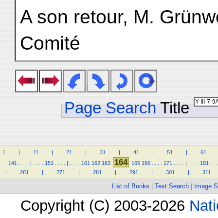
A son retour, M. Grünwe
Comité
Page Search
Title
1
.
.
.
.
|
.
.
.
.
11
.
.
.
.
|
.
.
.
.
21
.
.
.
.
|
.
.
.
.
31
.
.
.
.
|
.
.
.
.
41
.
.
.
.
|
.
.
.
.
51
.
.
.
.
|
.
.
.
.
61
.
.
.
.
164
.
.
141
.
.
.
.
|
.
.
.
.
151
.
.
.
.
|
.
.
.
.
161
162
163
165
166
.
.
.
.
171
.
.
.
.
|
.
.
.
.
181
.
.
.
.
|
.
.
.
.
261
.
.
.
.
|
.
.
.
.
271
.
.
.
.
|
.
.
.
.
281
.
.
.
.
|
.
.
.
.
291
.
.
.
.
|
.
.
.
.
301
.
.
.
.
|
.
.
.
.
311
.
.
List of Books
|
Text Search
|
Image S
Copyright (C) 2003-2026
Nati