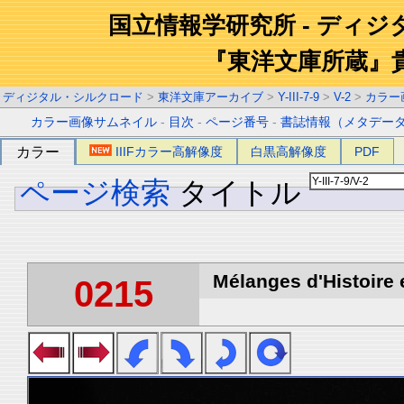
国立情報学研究所 - ディ
『東洋文庫所蔵』
ディジタル・シルクロード
>
東洋文庫アーカイブ
>
Y-III-7-9
>
V-2
>
カラー
カラー画像サムネイル
-
目次
-
ページ番号
-
書誌情報（メタデー
カラー
IIIFカラー高解像度
白黒高解像度
PDF
ページ検索
タイトル
Mélanges d'Histoire 
0215