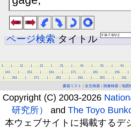
ページ検索
タイトル
1
.
.
.
.
|
.
.
.
.
11
.
.
.
.
|
.
.
.
.
21
.
.
.
.
|
.
.
.
.
31
.
.
.
.
|
.
.
.
.
41
.
.
.
.
|
.
.
.
.
51
.
.
.
.
|
.
.
.
.
61
.
.
.
.
.
.
141
.
.
.
.
|
.
.
.
.
151
.
.
.
.
|
.
.
.
.
161
.
.
.
.
|
.
.
.
.
171
.
.
.
.
|
.
.
.
.
181
.
.
.
.
|
.
.
.
.
191
.
.
.
.
|
.
.
|
.
.
.
.
261
.
.
.
.
|
.
.
.
.
271
.
.
.
.
|
.
.
.
.
281
.
.
.
.
|
.
.
.
.
291
.
.
.
.
|
.
.
.
.
301
.
.
.
.
|
.
.
.
.
311
.
.
書籍リスト
|
全文検索
|
画像検索
|
地図
Copyright (C) 2003-2026
Natio
研究所）
and
The Toyo B
本ウェブサイトに掲載するデ