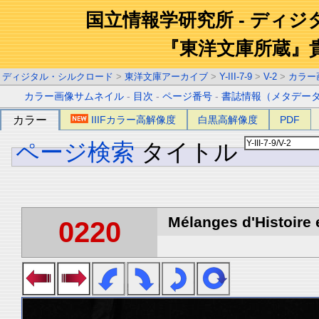
国立情報学研究所 - ディ
『東洋文庫所蔵』
ディジタル・シルクロード
>
東洋文庫アーカイブ
>
Y-III-7-9
>
V-2
>
カラー
カラー画像サムネイル
-
目次
-
ページ番号
-
書誌情報（メタデー
カラー
IIIFカラー高解像度
白黒高解像度
PDF
ページ検索
タイトル
Mélanges d'Histoire 
0220