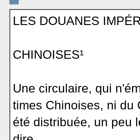
LES DOUANES IMPÉR
CHINOISES¹
Une circulaire, qui n'
times Chinoises, ni du 
été distribuée, un peu l
dire,