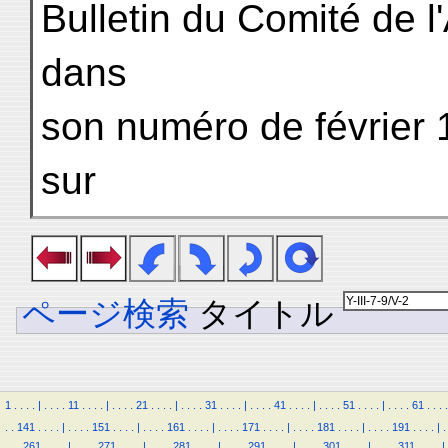
Bulletin du Comité de l
dans
son numéro de février
sur
ページ検索
タイトル
1
.
.
.
.
|
.
.
.
.
11
.
.
.
.
|
.
.
.
.
21
.
.
.
.
|
.
.
.
.
31
.
.
.
.
|
.
.
.
.
41
.
.
.
.
|
.
.
.
.
51
.
.
.
.
|
.
.
.
.
61
.
.
.
.
.
.
141
.
.
.
.
|
.
.
.
.
151
.
.
.
.
|
.
.
.
.
161
.
.
.
.
|
.
.
.
.
171
.
.
.
.
|
.
.
.
.
181
.
.
.
.
|
.
.
.
.
191
.
.
.
.
|
.
.
.
.
261
.
.
.
.
|
.
.
.
.
271
.
.
.
.
|
.
.
.
.
281
.
.
.
.
|
.
.
.
.
291
.
.
.
.
|
.
.
.
.
301
.
.
.
.
|
.
.
.
.
311
.
.
.
.
|