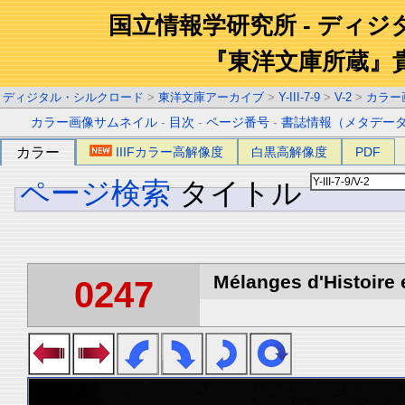
国立情報学研究所 - ディ
『東洋文庫所蔵』
ディジタル・シルクロード
>
東洋文庫アーカイブ
>
Y-III-7-9
>
V-2
>
カラー
カラー画像サムネイル
-
目次
-
ページ番号
-
書誌情報（メタデー
カラー
IIIFカラー高解像度
白黒高解像度
PDF
ページ検索
タイトル
Mélanges d'Histoire 
0247