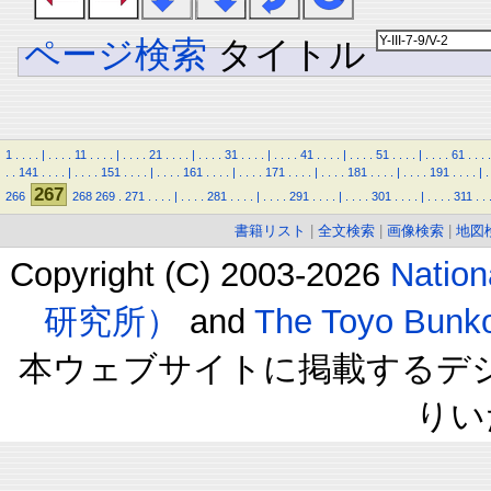
ページ検索
タイトル
1
.
.
.
.
|
.
.
.
.
11
.
.
.
.
|
.
.
.
.
21
.
.
.
.
|
.
.
.
.
31
.
.
.
.
|
.
.
.
.
41
.
.
.
.
|
.
.
.
.
51
.
.
.
.
|
.
.
.
.
61
.
.
.
.
.
.
141
.
.
.
.
|
.
.
.
.
151
.
.
.
.
|
.
.
.
.
161
.
.
.
.
|
.
.
.
.
171
.
.
.
.
|
.
.
.
.
181
.
.
.
.
|
.
.
.
.
191
.
.
.
.
|
.
267
266
268
269
.
271
.
.
.
.
|
.
.
.
.
281
.
.
.
.
|
.
.
.
.
291
.
.
.
.
|
.
.
.
.
301
.
.
.
.
|
.
.
.
.
311
.
.
書籍リスト
|
全文検索
|
画像検索
|
地図
Copyright (C) 2003-2026
Natio
研究所）
and
The Toyo B
本ウェブサイトに掲載するデ
りい