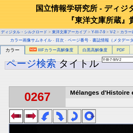
国立情報学研究所 - ディ
『東洋文庫所蔵』
ディジタル・シルクロード
>
東洋文庫アーカイブ
>
Y-III-7-9
>
V-2
>
カラー
カラー画像サムネイル
-
目次
-
ページ番号
-
書誌情報（メタデー
カラー
IIIFカラー高解像度
白黒高解像度
PDF
ページ検索
タイトル
Mélanges d'Histoire 
0267