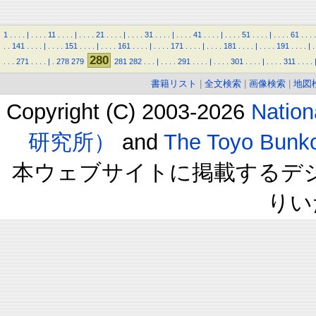
1
.
.
.
.
|
.
.
.
.
11
.
.
.
.
|
.
.
.
.
21
.
.
.
.
|
.
.
.
.
31
.
.
.
.
|
.
.
.
.
41
.
.
.
.
|
.
.
.
.
51
.
.
.
.
|
.
.
.
.
61
.
.
.
.
.
.
141
.
.
.
.
|
.
.
.
.
151
.
.
.
.
|
.
.
.
.
161
.
.
.
.
|
.
.
.
.
171
.
.
.
.
|
.
.
.
.
181
.
.
.
.
|
.
.
.
.
191
.
.
.
.
|
.
280
.
.
.
271
.
.
.
.
|
.
278
279
281
282
.
.
.
|
.
.
.
.
291
.
.
.
.
|
.
.
.
.
301
.
.
.
.
|
.
.
.
.
311
.
.
.
.
書籍リスト
|
全文検索
|
画像検索
|
地図
Copyright (C) 2003-2026
Natio
研究所）
and
The Toyo B
本ウェブサイトに掲載するデ
りい