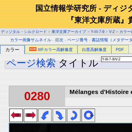
国立情報学研究所 - ディ
『東洋文庫所蔵』
ディジタル・シルクロード
>
東洋文庫アーカイブ
>
Y-III-7-9
>
V-2
>
カラー
カラー画像サムネイル
-
目次
-
ページ番号
-
書誌情報（メタデー
カラー
IIIFカラー高解像度
白黒高解像度
PDF
ページ検索
タイトル
Mélanges d'Histoire 
0280