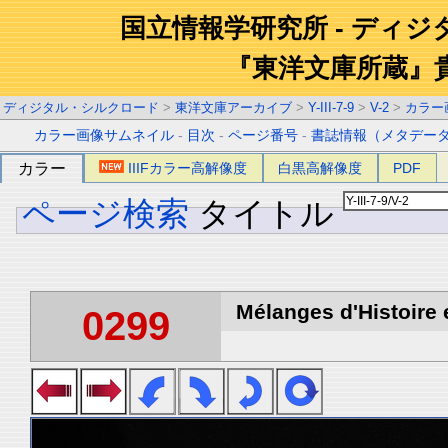
国立情報学研究所 - ディ
『東洋文庫所蔵』
ディジタル・シルクロード
>
東洋文庫アーカイブ
>
Y-III-7-9
>
V-2
>
カラー
カラー画像サムネイル
-
目次
-
ページ番号
-
書誌情報（メタデー
カラー
IIIFカラー高解像度
白黒高解像度
PDF
ページ検索
タイトル
Mélanges d'Histoire 
0299