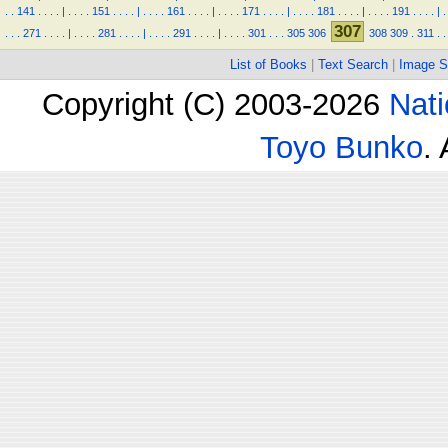
.
.
141
.
.
.
.
|
.
.
.
.
151
.
.
.
.
|
.
.
.
.
161
.
.
.
.
|
.
.
.
.
171
.
.
.
.
|
.
.
.
.
181
.
.
.
.
|
.
.
.
.
191
.
.
.
.
|
.
307
.
.
.
271
.
.
.
.
|
.
.
.
.
281
.
.
.
.
|
.
.
.
.
291
.
.
.
.
|
.
.
.
.
301
.
.
.
305
306
308
309
.
311
.
.
List of Books
|
Text Search
|
Image S
Copyright (C) 2003-2026
Nati
Toyo Bunko
.