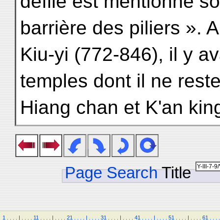
défilé est mentionné so
barrière des piliers ». 
Kiu-yi (772-846), il y a
temples dont il ne reste 
Hiang chan et K'an king
Page Search
Title
1
.
.
.
.
|
.
.
.
.
11
.
.
.
.
|
.
.
.
.
21
.
.
.
.
|
.
.
.
.
31
.
.
.
.
|
.
.
.
.
41
.
.
.
.
|
.
.
.
.
51
.
.
.
.
|
.
.
.
.
61
.
.
.
.