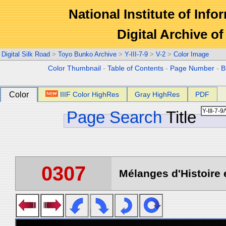
National Institute of Info
Digital Archive 
Digital Silk Road
>
Toyo Bunko Archive
>
Y-III-7-9
>
V-2
>
Color Image
Color Thumbnail
-
Table of Contents
-
Page Number
-
B
Color
IIIF Color HighRes
Gray HighRes
PDF
Page Search
Title
0307
Mélanges d'Histoire 