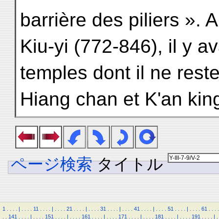
barrière des piliers ». 
Kiu-yi (772-846), il y a
temples dont il ne reste 
Hiang chan et K'an king
ページ検索
タイトル
1
.
.
.
.
|
.
.
.
.
11
.
.
.
.
|
.
.
.
.
21
.
.
.
.
|
.
.
.
.
31
.
.
.
.
|
.
.
.
.
41
.
.
.
.
|
.
.
.
.
51
.
.
.
.
|
.
.
.
.
61
.
.
.
.
.
.
141
.
.
.
.
|
.
.
.
.
151
.
.
.
.
|
.
.
.
.
161
.
.
.
.
|
.
.
.
.
171
.
.
.
.
|
.
.
.
.
181
.
.
.
.
|
.
.
.
.
191
.
.
.
.
|
.