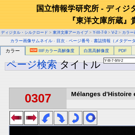
国立情報学研究所 - ディ
『東洋文庫所蔵』
ディジタル・シルクロード
>
東洋文庫アーカイブ
>
Y-III-7-9
>
V-2
>
カラー
カラー画像サムネイル
-
目次
-
ページ番号
-
書誌情報（メタデー
カラー
IIIFカラー高解像度
白黒高解像度
PDF
ページ検索
タイトル
Mélanges d'Histoire 
0307