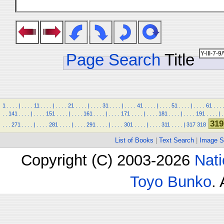
Page Search
Title
1
.
.
.
.
|
.
.
.
.
11
.
.
.
.
|
.
.
.
.
21
.
.
.
.
|
.
.
.
.
31
.
.
.
.
|
.
.
.
.
41
.
.
.
.
|
.
.
.
.
51
.
.
.
.
|
.
.
.
.
61
.
.
.
.
.
.
141
.
.
.
.
|
.
.
.
.
151
.
.
.
.
|
.
.
.
.
161
.
.
.
.
|
.
.
.
.
171
.
.
.
.
|
.
.
.
.
181
.
.
.
.
|
.
.
.
.
191
.
.
.
.
|
.
319
.
.
.
271
.
.
.
.
|
.
.
.
.
281
.
.
.
.
|
.
.
.
.
291
.
.
.
.
|
.
.
.
.
301
.
.
.
.
|
.
.
.
.
311
.
.
.
.
|
317
318
List of Books
|
Text Search
|
Image S
Copyright (C) 2003-2026
Nati
Toyo Bunko
.