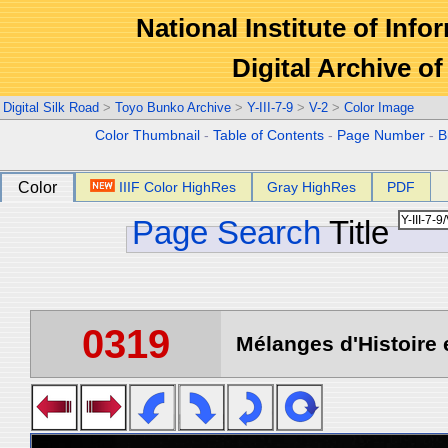
National Institute of Info
Digital Archive 
Digital Silk Road
>
Toyo Bunko Archive
>
Y-III-7-9
>
V-2
>
Color Image
Color Thumbnail
-
Table of Contents
-
Page Number
-
B
Color
IIIF Color HighRes
Gray HighRes
PDF
Page Search
Title
0319
Mélanges d'Histoire 