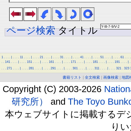
ページ検索
タイトル
1
.
.
.
.
|
.
.
.
.
11
.
.
.
.
|
.
.
.
.
21
.
.
.
.
|
.
.
.
.
31
.
.
.
.
|
.
.
.
.
41
.
.
.
.
|
.
.
.
.
51
.
.
.
.
|
.
.
.
.
61
.
.
.
.
.
.
141
.
.
.
.
|
.
.
.
.
151
.
.
.
.
|
.
.
.
.
161
.
.
.
.
|
.
.
.
.
171
.
.
.
.
|
.
.
.
.
181
.
.
.
.
|
.
.
.
.
191
.
.
.
.
|
.
.
.
.
271
.
.
.
.
|
.
.
.
.
281
.
.
.
.
|
.
.
.
.
291
.
.
.
.
|
.
.
.
.
301
.
.
.
.
|
.
.
.
.
311
.
.
.
.
|
.
.
.
.
321
.
323
書籍リスト
|
全文検索
|
画像検索
|
地図
Copyright (C) 2003-2026
Natio
研究所）
and
The Toyo B
本ウェブサイトに掲載するデ
りい