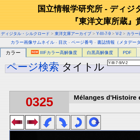
国立情報学研究所 - ディ
『東洋文庫所蔵』
ディジタル・シルクロード
>
東洋文庫アーカイブ
>
Y-III-7-9
>
V-2
>
カラー
カラー画像サムネイル
-
目次
-
ページ番号
-
書誌情報（メタデー
カラー
IIIFカラー高解像度
白黒高解像度
PDF
ページ検索
タイトル
Mélanges d'Histoire 
0325