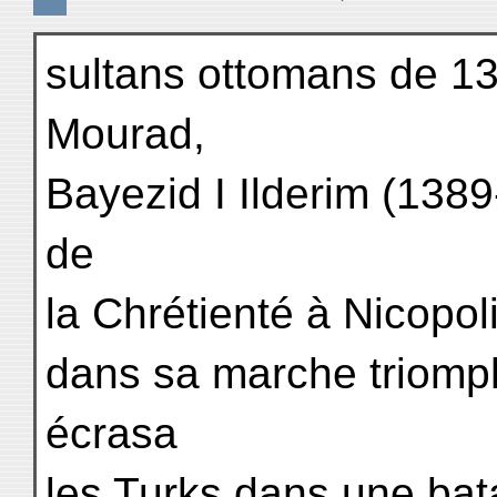
sultans ottomans de 13
Mourad,
Bayezid I Ilderim (1389
de
la Chrétienté à Nicopoli
dans sa marche triomph
écrasa
les Turks dans une bata