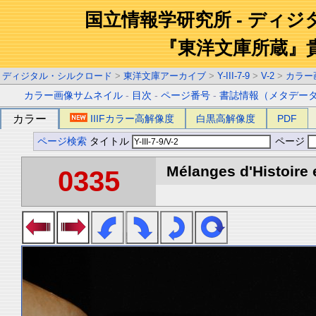
国立情報学研究所 - ディ
『東洋文庫所蔵』
ディジタル・シルクロード
>
東洋文庫アーカイブ
>
Y-III-7-9
>
V-2
>
カラー
カラー画像サムネイル
-
目次
-
ページ番号
-
書誌情報（メタデー
カラー
IIIFカラー高解像度
白黒高解像度
PDF
ページ検索
タイトル
ページ
Mélanges d'Histoire 
0335