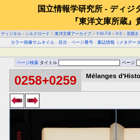
国立情報学研究所 - ディ
『東洋文庫所蔵』
ディジタル・シルクロード
>
東洋文庫アーカイブ
>
Y-III-7-9
>
V-3
>
見開き
カラー画像サムネイル
-
目次
-
ページ番号
-
書誌情報（メタデー
ページ検索
タイトル
ページ
Mélanges d'Histoi
0258+0259