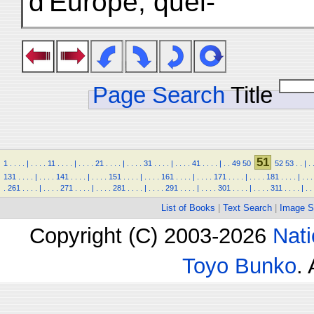
d'Europe, quel-
Page Search
Title
51
1
.
.
.
.
|
.
.
.
.
11
.
.
.
.
|
.
.
.
.
21
.
.
.
.
|
.
.
.
.
31
.
.
.
.
|
.
.
.
.
41
.
.
.
.
|
.
.
49
50
52
53
.
.
|
.
131
.
.
.
.
|
.
.
.
.
141
.
.
.
.
|
.
.
.
.
151
.
.
.
.
|
.
.
.
.
161
.
.
.
.
|
.
.
.
.
171
.
.
.
.
|
.
.
.
.
181
.
.
.
.
|
.
.
.
.
261
.
.
.
.
|
.
.
.
.
271
.
.
.
.
|
.
.
.
.
281
.
.
.
.
|
.
.
.
.
291
.
.
.
.
|
.
.
.
.
301
.
.
.
.
|
.
.
.
.
311
.
.
.
.
|
.
.
List of Books
|
Text Search
|
Image S
Copyright (C) 2003-2026
Nati
Toyo Bunko
.