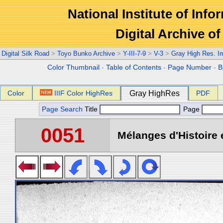
National Institute of Info
Digital Archive 
Digital Silk Road
>
Toyo Bunko Archive
>
Y-III-7-9
>
V-3
>
Gray High Res. I
Color Thumbnail
-
Table of Contents
-
Page Number
-
B
Color
IIIF Color HighRes
Gray HighRes
PDF
Page Search
Title
Page
0051
Mélanges d'Histoire 