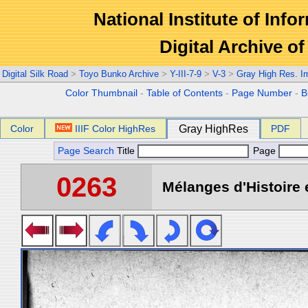
National Institute of Info
Digital Archive 
Digital Silk Road
>
Toyo Bunko Archive
>
Y-III-7-9
>
V-3
>
Gray High Res. I
Color Thumbnail
-
Table of Contents
-
Page Number
-
B
Color
IIIF Color HighRes
Gray HighRes
PDF
Page Search
Title
Page
0263
Mélanges d'Histoire 