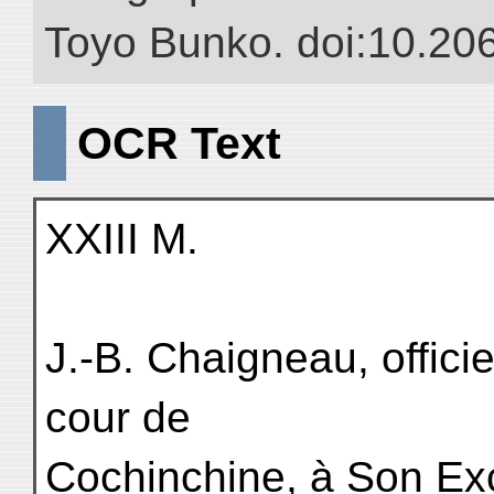
Toyo Bunko. doi:10.20
OCR Text
XXIII M.
J.-B. Chaigneau, offici
cour de
Cochinchine, à Son Exc