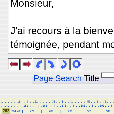
Monsieur,
J'ai recours à la bienv
témoignée, pendant mo
Page Search
Title
1
.
.
.
.
|
.
.
.
.
11
.
.
.
.
|
.
.
.
.
21
.
.
.
.
|
.
.
.
.
31
.
.
.
.
|
.
.
.
.
41
.
.
.
.
|
.
.
.
.
51
.
.
.
.
|
.
.
.
.
61
.
.
.
.
.
.
141
.
.
.
.
|
.
.
.
.
151
.
.
.
.
|
.
.
.
.
161
.
.
.
.
|
.
.
.
.
171
.
.
.
.
|
.
.
.
.
181
.
.
.
.
|
.
.
.
.
191
.
.
.
.
|
.
263
264
265
|
.
.
.
.
271
.
.
.
.
|
.
.
.
.
281
.
.
.
.
|
.
.
.
.
291
.
.
.
.
|
.
.
.
.
301
.
.
.
.
|
.
.
.
.
311
.
.