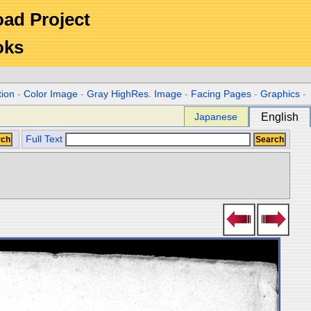
Road Project
oks
tion
-
Color Image
-
Gray HighRes. Image
-
Facing Pages
-
Graphics
-
Japanese
English
Full Text