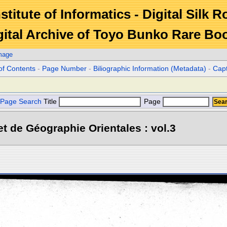
stitute of Informatics - Digital Silk 
gital Archive of Toyo Bunko Rare Bo
mage
of Contents
-
Page Number
-
Biliographic Information (Metadata)
-
Cap
Page Search
Title
Page
et de Géographie Orientales : vol.3