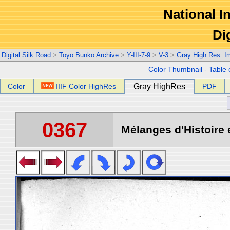
National In
Di
Digital Silk Road
>
Toyo Bunko Archive
>
Y-III-7-9
>
V-3
>
Gray High Res. I
Color Thumbnail
-
Table 
Color
IIIF Color HighRes
Gray HighRes
PDF
0367
Mélanges d'Histoire 