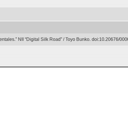
entales.” NII “Digital Silk Road” / Toyo Bunko. doi:10.20676/00