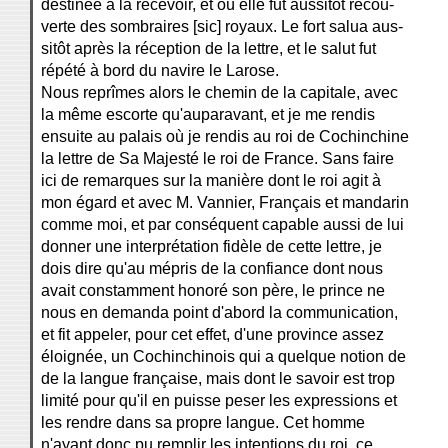
destinée à la recevoir, et où elle fut aussitôt recou-
verte des sombraires [sic] royaux. Le fort salua aus-
sitôt après la réception de la lettre, et le salut fut
répété à bord du navire le Larose.
Nous reprîmes alors le chemin de la capitale, avec
la même escorte qu'auparavant, et je me rendis
ensuite au palais où je rendis au roi de Cochinchine
la lettre de Sa Majesté le roi de France. Sans faire
ici de remarques sur la manière dont le roi agit à
mon égard et avec M. Vannier, Français et mandarin
comme moi, et par conséquent capable aussi de lui
donner une interprétation fidèle de cette lettre, je
dois dire qu'au mépris de la confiance dont nous
avait constamment honoré son père, le prince ne
nous en demanda point d'abord la communication,
et fit appeler, pour cet effet, d'une province assez
éloignée, un Cochinchinois qui a quelque notion de
de la langue française, mais dont le savoir est trop
limité pour qu'il en puisse peser les expressions et
les rendre dans sa propre langue. Cet homme
n'ayant donc pu remplir les intentions du roi, ce