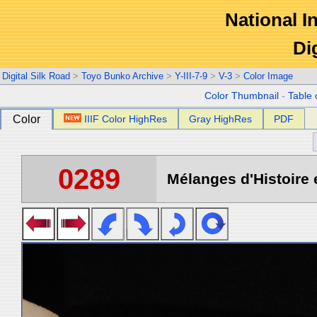
National In
Di
Digital Silk Road
>
Toyo Bunko Archive
>
Y-III-7-9
>
V-3
>
Color Image
Color Thumbnail
-
Table 
Color
IIIF Color HighRes
Gray HighRes
PDF
0289
Mélanges d'Histoire 