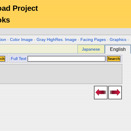
Road Project
oks
tion
-
Color Image
-
Gray HighRes. Image
-
Facing Pages
-
Graphics
-
Japanese
English
Full Text