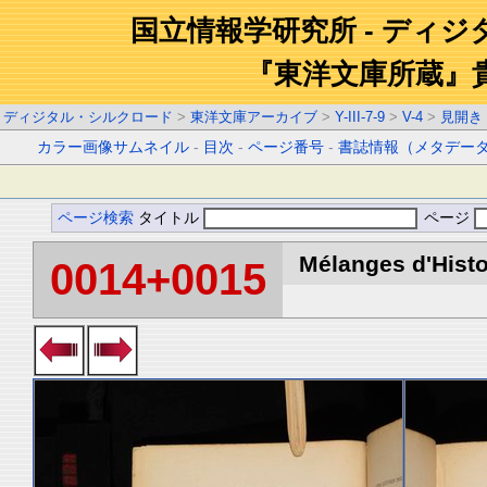
国立情報学研究所 - ディ
『東洋文庫所蔵』
ディジタル・シルクロード
>
東洋文庫アーカイブ
>
Y-III-7-9
>
V-4
>
見開き
カラー画像サムネイル
-
目次
-
ページ番号
-
書誌情報（メタデー
ページ検索
タイトル
ページ
Mélanges d'Histoi
0014+0015