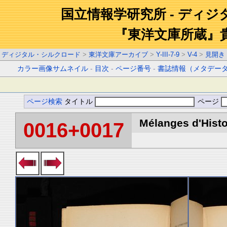
国立情報学研究所 - ディ
『東洋文庫所蔵』
ディジタル・シルクロード
>
東洋文庫アーカイブ
>
Y-III-7-9
>
V-4
>
見開き
カラー画像サムネイル
-
目次
-
ページ番号
-
書誌情報（メタデー
ページ検索
タイトル
ページ
Mélanges d'Histoi
0016+0017