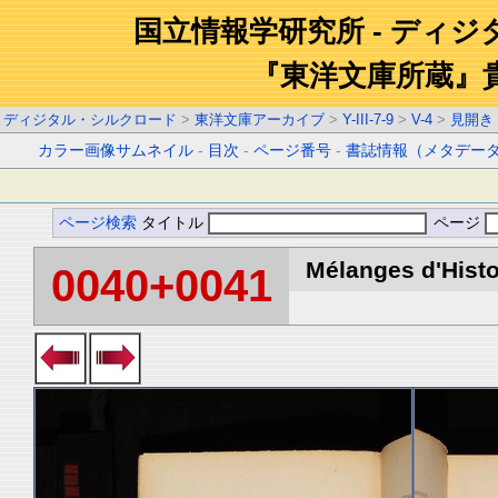
国立情報学研究所 - ディ
『東洋文庫所蔵』
ディジタル・シルクロード
>
東洋文庫アーカイブ
>
Y-III-7-9
>
V-4
>
見開き
カラー画像サムネイル
-
目次
-
ページ番号
-
書誌情報（メタデー
ページ検索
タイトル
ページ
Mélanges d'Histoi
0040+0041