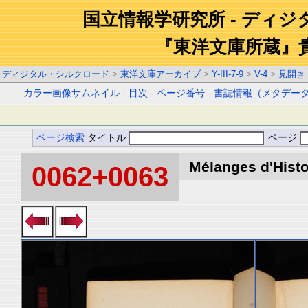
国立情報学研究所 - ディ
『東洋文庫所蔵』
ディジタル・シルクロード
>
東洋文庫アーカイブ
>
Y-III-7-9
>
V-4
>
見開き
カラー画像サムネイル
-
目次
-
ページ番号
-
書誌情報（メタデー
ページ検索
タイトル
ページ
Mélanges d'Histoi
0062+0063