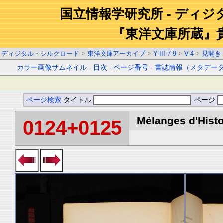
国立情報学研究所 - ディ
『東洋文庫所蔵』
ディジタル・シルクロード
>
東洋文庫アーカイブ
>
Y-III-7-9
>
V-4
>
見開き
カラー画像サムネイル
-
目次
-
ページ番号
-
書誌情報（メタデー
ページ検索
タイトル
ページ
Mélanges d'Histoi
0124+0125