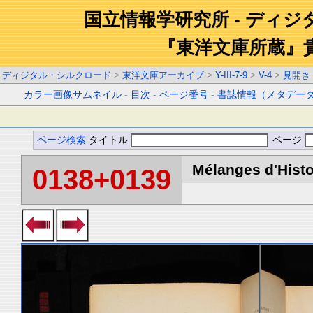
国立情報学研究所 - ディ
『東洋文庫所蔵』
ディジタル・シルクロード
>
東洋文庫アーカイブ
>
Y-III-7-9
>
V-4
>
見開き
カラー画像サムネイル
-
目次
-
ページ番号
-
書誌情報（メタデー
ページ検索
タイトル
ページ
Mélanges d'Histoi
0138+0139