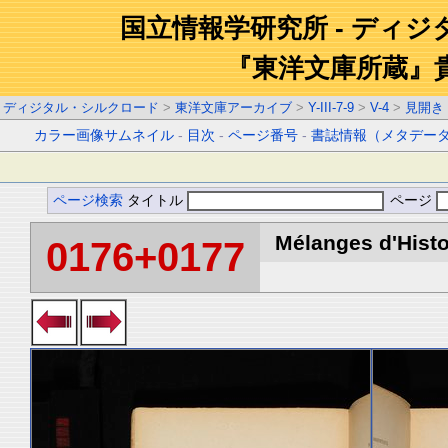
国立情報学研究所 - ディ
『東洋文庫所蔵』
ディジタル・シルクロード
>
東洋文庫アーカイブ
>
Y-III-7-9
>
V-4
>
見開き
カラー画像サムネイル
-
目次
-
ページ番号
-
書誌情報（メタデー
ページ検索
タイトル
ページ
Mélanges d'Histoi
0176+0177