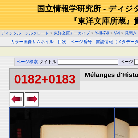
国立情報学研究所 - ディ
『東洋文庫所蔵』
ディジタル・シルクロード
>
東洋文庫アーカイブ
>
Y-III-7-9
>
V-4
>
見開き
カラー画像サムネイル
-
目次
-
ページ番号
-
書誌情報（メタデー
ページ検索
タイトル
ページ
Mélanges d'Histoi
0182+0183