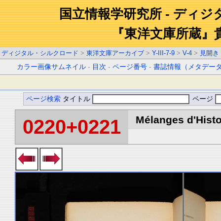
国立情報学研究所 - ディ
『東洋文庫所蔵』
ディジタル・シルクロード
>
東洋文庫アーカイブ
>
Y-III-7-9
>
V-4
>
見開き
カラー画像サムネイル
-
目次
-
ページ番号
-
書誌情報（メタデー
ページ検索
タイトル
ページ
Mélanges d'Histoi
0220+0221