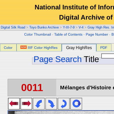
National Institute of Info
Digital Archive 
Digital Silk Road
>
Toyo Bunko Archive
>
Y-III-7-9
>
V-4
>
Gray High Res. I
Color Thumbnail
-
Table of Contents
-
Page Number
-
B
Color
IIIF Color HighRes
Gray HighRes
PDF
Page Search
Title
0011
Mélanges d'Histoire 