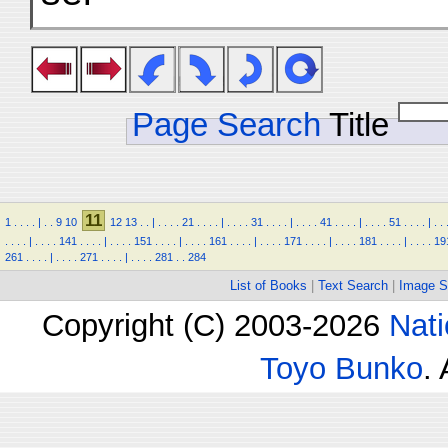
Page Search
Title
11
1
.
.
.
.
|
.
.
9
10
12
13
.
.
|
.
.
.
.
21
.
.
.
.
|
.
.
.
.
31
.
.
.
.
|
.
.
.
.
41
.
.
.
.
|
.
.
.
.
51
.
.
.
.
|
.
.
.
.
.
.
|
.
.
.
.
141
.
.
.
.
|
.
.
.
.
151
.
.
.
.
|
.
.
.
.
161
.
.
.
.
|
.
.
.
.
171
.
.
.
.
|
.
.
.
.
181
.
.
.
.
|
.
.
.
.
19
261
.
.
.
.
|
.
.
.
.
271
.
.
.
.
|
.
.
.
.
281
.
.
284
List of Books
|
Text Search
|
Image S
Copyright (C) 2003-2026
Nati
Toyo Bunko
.